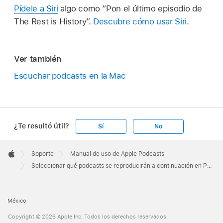
Pídele a Siri
algo como
“Pon el último episodio de
The Rest is History”.
Descubre cómo usar Siri
.
Ver también
Escuchar podcasts en la Mac
¿Te resultó útil?
Sí
No
Apple
Footer

Soporte
Manual de uso de Apple Podcasts
Apple
Seleccionar qué podcasts se reproducirán a continuación en Podcasts en la Mac
México
Copyright © 2026 Apple Inc. Todos los derechos reservados.