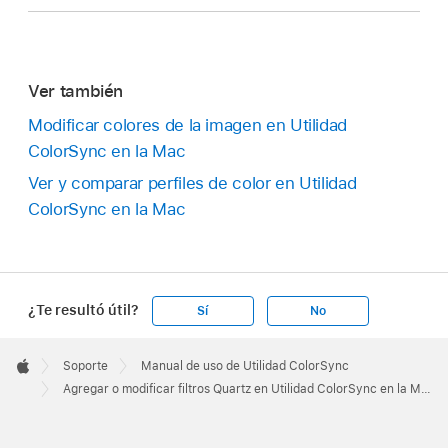
Ver también
Modificar colores de la imagen en Utilidad
ColorSync en la Mac
Ver y comparar perfiles de color en Utilidad
ColorSync en la Mac
¿Te resultó útil?
Sí
No
Apple
Footer

Soporte
Manual de uso de Utilidad ColorSync
Apple
Agregar o modificar filtros Quartz en Utilidad ColorSync en la Mac