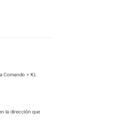
sa Comando + K).
.
en la dirección que