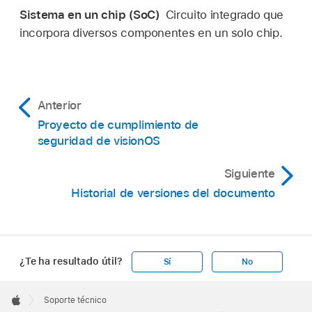
Sistema en un chip (SoC)
Circuito integrado que
incorpora diversos componentes en un solo chip.
Anterior
Proyecto de cumplimiento de
seguridad de visionOS
Siguiente
Historial de versiones del documento
¿Te ha resultado útil?
Sí
No
Apple
Footer

Soporte técnico
Apple