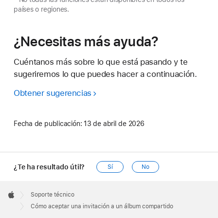
países o regiones.
¿Necesitas más ayuda?
Cuéntanos más sobre lo que está pasando y te
sugeriremos lo que puedes hacer a continuación.
Obtener sugerencias
Fecha de publicación:
13 de abril de 2026
¿Te ha resultado útil?
Sí
No
Apple
Footer

Soporte técnico
Apple
Cómo aceptar una invitación a un álbum compartido