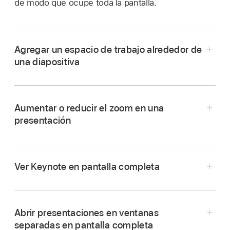
de modo que ocupe toda la pantalla.
Agregar un espacio de trabajo alrededor de
una diapositiva
Aumentar o reducir el zoom en una
presentación
Ver Keynote en pantalla completa
Ve a la app Keynote
en tu Mac.
Abre una presentación, haz clic en Zoom en la
Abrir presentaciones en ventanas
Ve a la app Keynote
en tu Mac.
barra de herramientas
y anula la selección de
Ve a la app Keynote
en tu Mac.
separadas en pantalla completa
Centrar automáticamente.