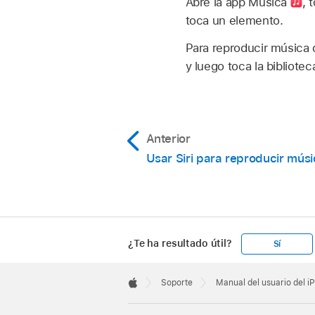
Abre la app Música
,
t
toca un elemento.
Para reproducir música d
y luego toca la bibliotec
Anterior
Usar Siri para reproducir mús
¿Te ha resultado útil?
Sí
Apple
Footer

Soporte
Manual del usuario del i
Apple