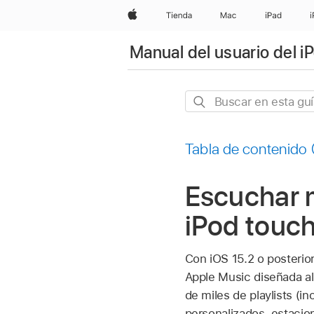
Apple
Tienda
Mac
iPad
Manual del usuario del i
Buscar
en
esta
Tabla de contenido
guía
Escuchar 
iPod touc
Con iOS 15.2 o posterio
Apple Music diseñada al
de miles de playlists (i
personalizados, estacio