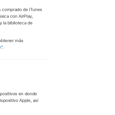
s comprado de iTunes
sica con AirPlay,
 la biblioteca de
 obtener más
e
”.
positivos en donde
spositivo Apple, así