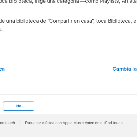
oca Biblioteca, elige una categoría —como Playlists, Artis
e una biblioteca de “Compartir en casa”, toca Biblioteca, e
a.
ica
Cambia la
No
Pod touch
Escuchar música con Apple Music Voice en el iPod touch