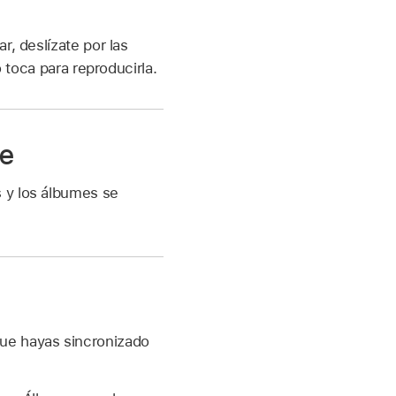
r, deslízate por las
o toca para reproducirla.
te
s y los álbumes se
que hayas sincronizado