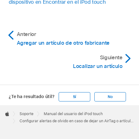
dispositivo en Encontrar en el iPod touch
Anterior
Agregar un artículo de otro fabricante
Siguiente
Localizar un artículo
¿Te ha resultado útil?
Sí
No
Apple
Footer

Soporte
Manual del usuario del iPod touch
Apple
Configurar alertas de olvido en caso de dejar un AirTag o artículo en Encontrar en el iPod touch