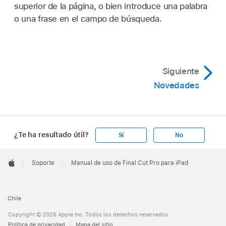
superior de la página, o bien introduce una palabra
o una frase en el campo de búsqueda.
Siguiente
Novedades
¿Te ha resultado útil?
Sí
No
Apple
Footer

Soporte
Manual de uso de Final Cut Pro para iPad
Apple
Chile
Copyright © 2026 Apple Inc. Todos los derechos reservados.
Política de privacidad
Mapa del sitio