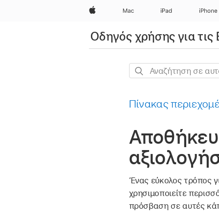
Apple
Mac
iPad
iPhone
Οδηγός χρήσης για τις
Αναζήτηση
σε
αυτόν
Πίνακας περιεχομ
τον
οδηγό
Αποθήκευ
αξιολογήσ
Ένας εύκολος τρόπος γ
χρησιμοποιείτε περισσ
πρόσβαση σε αυτές κάπ