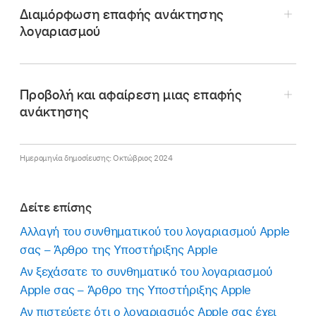
Διαμόρφωση επαφής ανάκτησης
λογαριασμού
Προβολή και αφαίρεση μιας επαφής
ανάκτησης
Ημερομηνία δημοσίευσης: Οκτώβριος 2024
Κάντε ένα από τα ακόλουθα:
Κάντε ένα από τα ακόλουθα:
Δείτε επίσης
Στο iPhone ή iPad σας:
Μεταβείτε στις
Αλλαγή του συνθηματικού του λογαριασμού Apple
Στο iPhone ή iPad σας:
Μεταβείτε στις
«Ρυθμίσεις»
> [
το όνομά σας
] και
σας – Άρθρο της Υποστήριξης Apple
«Ρυθμίσεις»
> [
το όνομά σας
] και
αγγίξτε «Σύνδεση και ασφάλεια».
αγγίξτε «Σύνδεση και ασφάλεια».
Αν ξεχάσατε το συνθηματικό του λογαριασμού
Apple σας – Άρθρο της Υποστήριξης Apple
Στο Mac σας:
Επιλέξτε το μενού Apple
>
Στο Mac σας:
Επιλέξτε το μενού Apple
>
Αν πιστεύετε ότι ο λογαριασμός Apple σας έχει
«Ρυθμίσεις συστήματος», κάντε κλικ στο