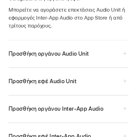
Μπορείτε να αγοράσετε επεκτάσεις Audio Unit ή
εφαρμογές Inter-App Audio στο App Store ή από
τρίτους παρόχους.
Προσθήκη οργάνου Audio Unit
Προσθήκη εφέ Audio Unit
Προσθήκη οργάνου Inter-App Audio
Αγγίξτε το κουμπί «Χειριστήρια καναλιού»
Στην Περιήγηση ήχων, σαρώσετε αριστερά ή
Προσθήκη εφέ Inter-App Audio
στη γραμμή ελέγχου, αγγίξτε «Προσθήκες/