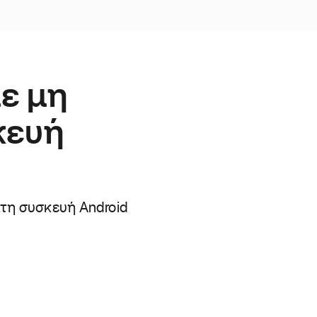
ε μη
κευή
τη συσκευή Android