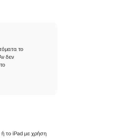
υτόματα το
Αν δεν
 το
 ή το iPad με χρήση