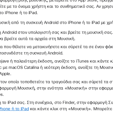
εφαρμογή ροής μουσικής, μεταβείτε στο App Store, πραγ
τε με το όνομα χρήστη και το συνθηματικό σας. Αν χρησ
το iPhone ή το iPad.
υσική από τη συσκευή Android στο iPhone ή το iPad με χρ
 Android στον υπολογιστή σας και βρείτε τη μουσική σας
να βρείτε αυτά τα αρχεία στη Μουσική.
ια που θέλετε να μετακινήσετε και σύρετέ τα σε έναν φά
αποσυνδέστε τη συσκευή Android.
ave ή παλαιότερη έκδοση, ανοίξτε το iTunes και κάντε κ
c με macOS Catalina ή νεότερη έκδοση, ανοίξτε τη Μουσι
Apple.
στον οποίο τοποθετείτε τα τραγούδια σας και σύρετέ τα 
φαρμογή Μουσική, στην ενότητα «Μουσική» στην εφαρμο
s.
 το iPad σας. Στη συνέχεια, στο Finder, στην εφαρμογή Σ
Phone ή το iPad
και κάντε κλικ στη «Μουσική». Μπορείτε