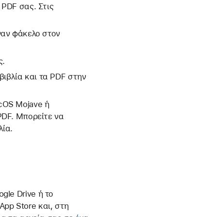
 PDF σας. Στις
έναν φάκελο στον
ς.
βιβλία και τα PDF στην
acOS Mojave ή
 PDF. Μπορείτε να
λία.
gle Drive ή το
App Store και, στη