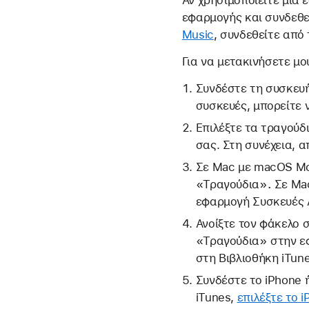
Αν χρησιμοποιείτε μια 
εφαρμογής και συνδεθεί
Music
, συνδεθείτε από 
Για να μετακινήσετε μο
Συνδέστε τη συσκευή
συσκευές, μπορείτε 
Επιλέξτε τα τραγούδ
σας. Στη συνέχεια, 
Σε Mac με macOS Moj
«Τραγούδια»
.
Σε Ma
εφαρμογή Συσκευές 
Ανοίξτε τον φάκελο 
«Τραγούδια» στην ε
στη Βιβλιοθήκη iTune
Συνδέστε το iPhone ή
iTunes,
επιλέξτε το i