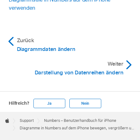
Diagramm und ziehe danach
.
verwenden
Kreis-, Donut- oder Netzdiagramm drehen:
Tippe auf das Diagramm, tippe auf
,
tippe
auf „Diagramm“, tippe auf „Rotationswinkel“
Zurück
und ziehe dann das Rad. Oder tippe auf den
Diagrammdaten ändern
Winkel und gib einen Wert, um den Winkel
festzulegen, um den das Diagramm gedreht
Weiter
werden soll.
Darstellung von Datenreihen ändern
Hilfreich?
Ja
Nein
Apple
Footer

Support
Numbers – Benutzerhandbuch für iPhone
Apple
Diagramme in Numbers auf dem iPhone bewegen, vergrößern und verkleinern