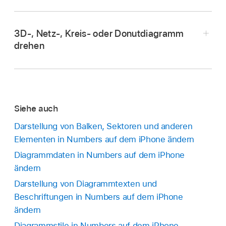
Öffne die App „Numbers“
auf deinem
Beim Ziehen helfen dir gelbe Hilfslinien bei der
iPhone.
Positionierung des Diagramms in Bezug auf
3D-, Netz-, Kreis- oder Donutdiagramm
andere Objekte auf dem Blatt.
Öffne eine Tabellenkalkulation und tippe dann
drehen
auf das Diagramm.
Ziehe dann beliebige der blauen Aktivpunkte
auf dem Rahmen des Diagramms, um das
Diagramm zu vergrößern oder zu verkleinern.
Siehe auch
Darstellung von Balken, Sektoren und anderen
Elementen in Numbers auf dem iPhone ändern
Öffne die App „Numbers“
auf deinem
Diagrammdaten in Numbers auf dem iPhone
iPhone.
ändern
Öffne eine Tabellenkalkulation und führe dann
Darstellung von Diagrammtexten und
beliebige der folgenden Schritte aus:
Beschriftungen in Numbers auf dem iPhone
ändern
3D-Diagramm drehen:
Tippe auf das
Diagrammstile in Numbers auf dem iPhone