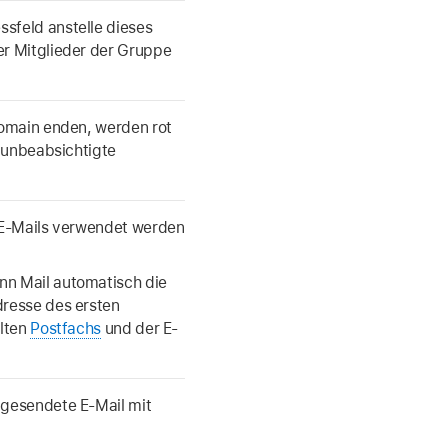
sfeld anstelle dieses
r Mitglieder der Gruppe
Domain enden, werden rot
n unbeabsichtigte
 E-Mails verwendet werden
n Mail automatisch die
resse des ersten
hlten
Postfachs
und der E-
 gesendete E‑Mail mit