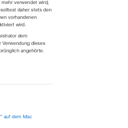
t mehr verwendet wird;
olltest daher stets den
inen vorhandenen
iviert wird.
nistrator dem
r Verwendung dieses
rünglich angehörte.
te“ auf dem Mac