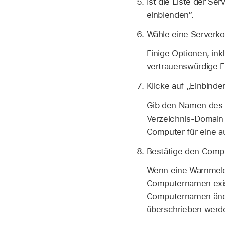
Ist die Liste der Se
einblenden“.
Wähle eine Serverkon
Einige Optionen, in
vertrauenswürdige E
Klicke auf „Einbinde
Gib den Namen des 
Verzeichnis-Domain 
Computer für eine a
Bestätige den Comp
Wenn eine Warnmeldu
Computernamen exist
Computernamen änder
überschrieben werde