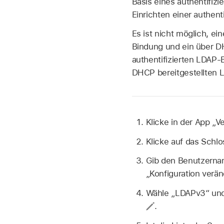
Basis eines authentifizi
Einrichten einer authenti
Es ist nicht möglich, e
Bindung und ein über D
authentifizierten LDAP-
DHCP bereitgestellten L
Klicke in der App „V
Klicke auf das Schl
Gib den Benutzernam
„Konfiguration verä
Wähle „LDAPv3“ und 
.