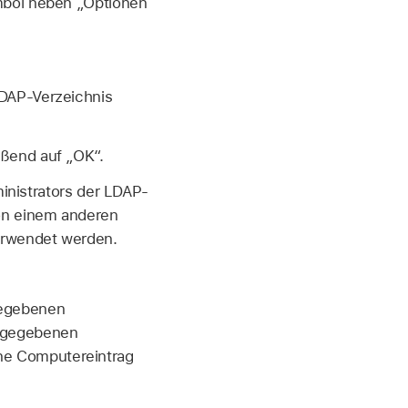
ymbol neben „Optionen
LDAP-Verzeichnis
eßend auf „OK“.
nistrators der LDAP-
von einem anderen
verwendet werden.
gegebenen
ingegebenen
ne Computereintrag