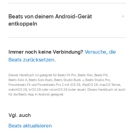
Führe beliebige der folgenden Schritte aus:
Beats von deinem Android-Gerät
iPhone oder iPad:
Gehe zu „Einstellungen“
entkoppeln
,
tippe auf den Namen deiner Beats
oben
auf dem Bildschirm und tippe dann auf
Gehe zu „Android-Einstellungen“ >
„Dieses Gerät ignorieren“. Hierdurch
„Verbindungen“ > „Bluetooth“ und tippe dann
werden die Beats von allen Geräten
auf die Taste „Einstellungen“ neben dem
Immer noch keine Verbindung?
Versuche, die
entfernt, auf denen du mit demselben
Namen deiner Beats und tippe dann auf
Beats zurücksetzen
.
Apple Account
angemeldet bist.
„Entkoppeln“. Tippe in der angezeigten
Mitteilung auf „Entkoppeln“.
Dieses Handbuch ist geeignet für Beats Fit Pro, Beats Flex, Beats Pill,
Mac:
Wähle Menü „Apple“
>
Beats Solo 4, Beats Solo Buds, Beats Studio Buds +, Beats Studio Pro,
Powerbeats Fit und Powerbeats Pro 2 mit iOS 26, iPadOS 26, macOS Tahoe,
Kopple die Beats erneut
mit deinem Android-
„Systemeinstellungen“, klicke in der
watchOS 26, tvOS 26 oder visionOS 26 (oder neuer). Dieses Handbuch ist auch
Gerät.
Seitenleiste auf den Namen deiner Beats
für die Beats-App in Android geeignet.
und klicke dann auf „Dieses Gerät
ignorieren“.
Vgl. auch
Beats aktualisieren
Apple Watch:
Gehe zur App „Einstellungen“
> „Bluetooth“, tippe auf
und tippe