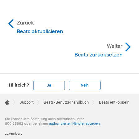
dann auf „Gerät ignorieren“, um die Beats
von all deinen Geräten zu entfernen, auf
Zurück
denen du mit demselben
Apple Account
angemeldet bist.
Beats aktualisieren
Weiter
Apple TV:
Wähle „Einstellungen“
>
Beats zurücksetzen
„Fernbedienungen und Geräte“ >
„Bluetooth“ und wähle dann deine Beats
aus. Wähle „Dieses Gerät ignorieren“.
Kopple die Beats erneut
mit deinem Apple-
Hilfreich?
Ja
Nein
Gerät.
Apple
Footer

Support
Beats-Benutzerhandbuch
Beats entkoppeln
Apple
Sie können Ihre Bestellung auch telefonisch unter
800 25662 oder bei einem
authorisierten Händler abgeben
.
Luxemburg