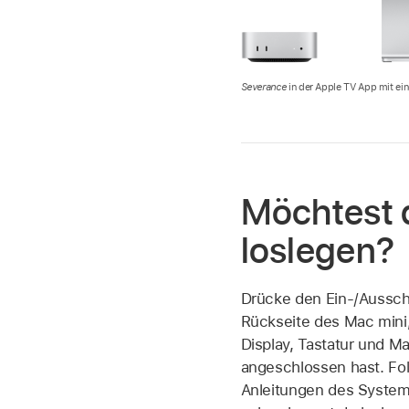
Severance
in der Apple TV App mit e
Möchtest 
loslegen?
Drücke den Ein-/Ausscha
Rückseite des Mac min
Display, Tastatur und M
angeschlossen hast. Fo
Anleitungen des System