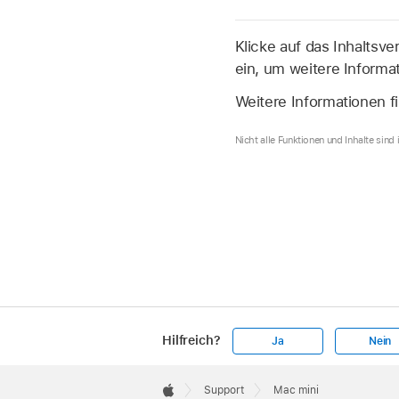
Klicke auf das Inhaltsve
ein, um weitere Informa
Weitere Informationen f
Nicht alle Funktionen und Inhalte sind
Hilfreich?
Ja
Nein
Apple
Footer

Support
Mac mini