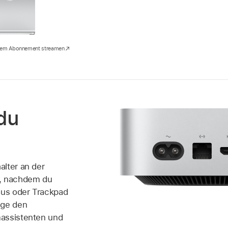
inem Abonnement streamen
du
lter an der
i, nachdem du
aus oder Trackpad
lge den
assistenten und