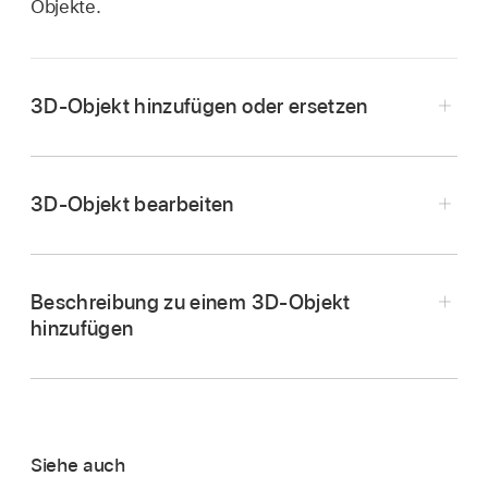
Objekte.
3D-Objekt hinzufügen oder ersetzen
Öffne die App „Numbers“
auf deinem Mac.
Öffne eine Tabellenkalkulation und führe dann
3D-Objekt bearbeiten
beliebige der folgenden Schritte aus, um ein
3D-Objekt hinzuzufügen:
Beschreibung zu einem 3D-Objekt
Ziehe ein 3D-Objekt von deinem Computer
hinzufügen
oder einer Webseite an eine beliebige Stelle
in der Tabellenkalkulation.
Klicke auf
in der
Symbolleiste
, klicke auf
„Datei auswählen“, dann auf das 3D-Objekt
Siehe auch
und klicke auf „Einfügen“.
Öffne die App „Numbers“
auf deinem Mac.