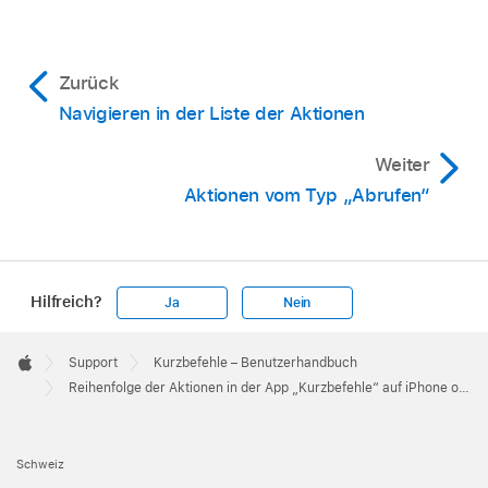
Zurück
Navigieren in der Liste der Aktionen
Weiter
Aktionen vom Typ „Abrufen“
Hilfreich?
Ja
Nein
Apple
Footer

Support
Kurzbefehle – Benutzerhandbuch
Apple
Reihenfolge der Aktionen in der App „Kurzbefehle“ auf iPhone oder iPad
Schweiz