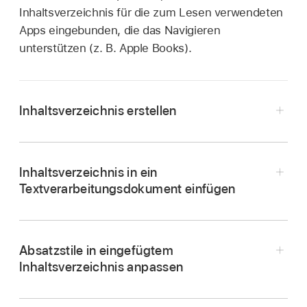
Inhaltsverzeichnis für die zum Lesen verwendeten
Apps eingebunden, die das Navigieren
unterstützen (z. B. Apple Books).
Inhaltsverzeichnis erstellen
Inhaltsverzeichnis in ein
Textverarbeitungsdokument einfügen
Wende
Absatzstile
auf Textelemente an, die im
Inhaltsverzeichnis erscheinen sollen (sofern
noch nicht geschehen).
Absatzstile in eingefügtem
Tippe auf
oben auf dem Bildschirm.
Inhaltsverzeichnis anpassen
Tippe auf „Bearbeiten“ in der rechten oberen
Wende
Absatzstile
auf Textelemente an, die im
Ecke des Inhaltsverzeichnisses, wenn du das