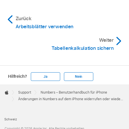
Zurück
Arbeitsblätter verwenden
Weiter
Tabellenkalkulation sichern
Hilfreich?
Ja
Nein
Apple
Footer

Support
Numbers – Benutzerhandbuch für iPhone
Apple
Änderungen in Numbers auf dem iPhone widerrufen oder wiederholen
Schweiz
Copyright © 2026 Apple Inc. Alle Rechte vorbehalten.