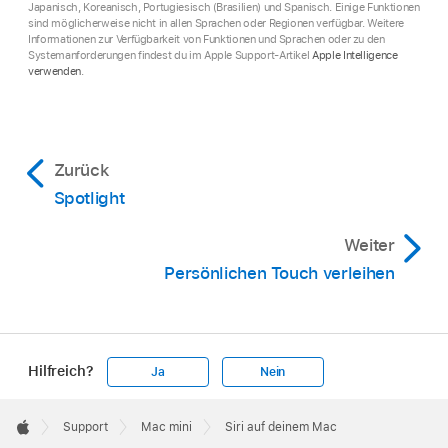
Japanisch, Koreanisch, Portugiesisch (Brasilien) und Spanisch. Einige Funktionen
sind möglicherweise nicht in allen Sprachen oder Regionen verfügbar. Weitere
Informationen zur Verfügbarkeit von Funktionen und Sprachen oder zu den
Systemanforderungen findest du im Apple Support-Artikel
Apple Intelligence
verwenden
.
Zurück
Spotlight
Weiter
Persönlichen Touch verleihen
Hilfreich?
Ja
Nein
Apple
Footer

Support
Mac mini
Siri auf deinem Mac
Apple