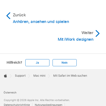
Zurück
Anhören, ansehen und spielen
Weiter
Mit iWork designen
Hilfreich?
Ja
Nein
Apple
Footer

Support
Mac mini
Mit Safari im Web suchen
Apple
Österreich
Copyright © 2026 Apple Inc. Alle Rechte vorbehalten.
Datenschutzrichtlinie
Nutzungsbedingungen