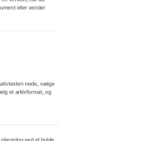
kument eller vender
nativtasten nede, vælge
lg et arkivformat, og
placering ved at holde