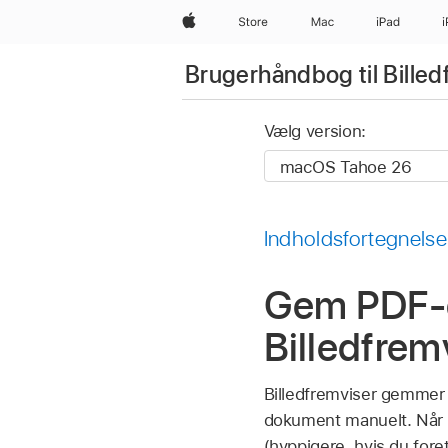
Apple
Store
Mac
iPad
Brugerhåndbog til Billed
Vælg version:
Indholdsfortegnelse
Gem PDF-d
Billedfrem
Billedfremviser gemmer
dokument manuelt. Når d
(hyppigere, hvis du for