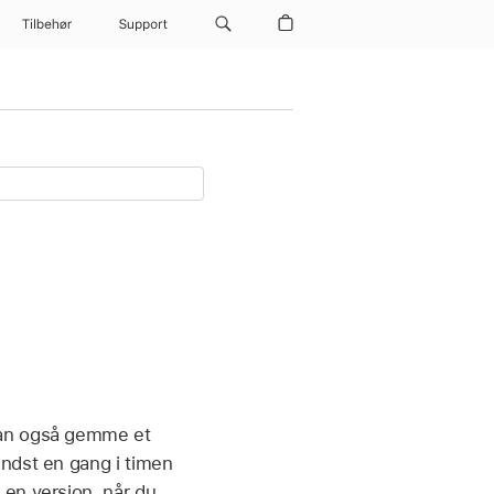
Tilbehør
Support
kan også gemme et
indst en gang i timen
 en version, når du