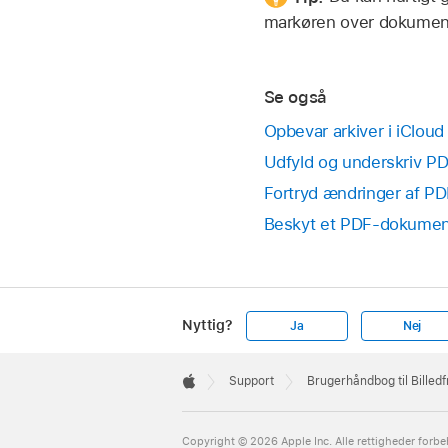
markøren over dokumente
Se også
Opbevar arkiver i iClou
Udfyld og underskriv PD
Fortryd ændringer af PD
Beskyt et PDF-dokument
Nyttig?
Ja
Nej
Apple
Footer

Support
Brugerhåndbog til Billed
Apple
Copyright © 2026 Apple Inc. Alle rettigheder forbe