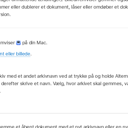
er eller dublerer et dokument, låser eller omdøber et do
rsion.
remviser
på din Mac.
 eller billede
.
iv med et andet arkivnavn ved at trykke på og holde Alter
erefter skrive et navn. Vælg, hvor arkivet skal gemmes, væ
.
gemme et åbent dokument med et nyt arkivnavn eller en ny 