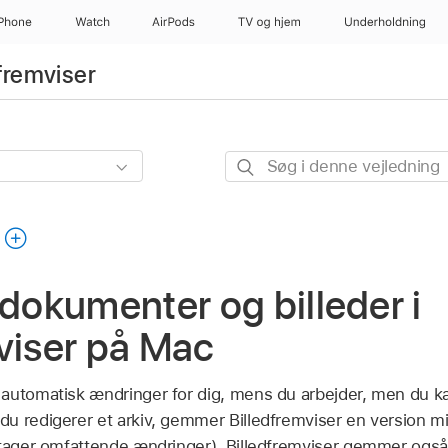
iPhone
Watch
AirPods
TV og hjem
Underholdning
fremviser
Søg
i
denne
vejledning
okumenter og billeder i
viser på Mac
 automatisk ændringer for dig, mens du arbejder, men du 
u redigerer et arkiv, gemmer Billedfremviser en version m
etager omfattende ændringer). Billedfremviser gemmer også