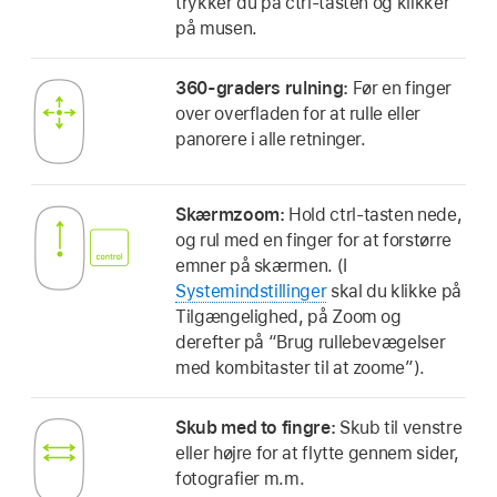
trykker du på ctrl-tasten og klikker
på musen.
360-graders rulning:
Før en finger
over overfladen for at rulle eller
panorere i alle retninger.
Skærmzoom:
Hold ctrl-tasten nede,
og rul med en finger for at forstørre
emner på skærmen. (I
Systemindstillinger
skal du klikke på
Tilgængelighed, på Zoom og
derefter på “Brug rullebevægelser
med kombitaster til at zoome”).
Skub med to fingre:
Skub til venstre
eller højre for at flytte gennem sider,
fotografier m.m.