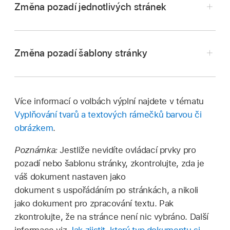
Změna pozadí jednotlivých stránek
Změna pozadí šablony stránky
Více informací o volbách výplní najdete v tématu
Vyplňování tvarů a textových rámečků barvou či
Proveďte některou z následujících akcí:
obrázkem
.
Klepněte v rohu stránky založené na šabloně,
kterou chcete upravit.
Poznámka:
Jestliže nevidíte ovládací prvky pro
V dokumentu pro zpracování textu:
pozadí nebo šablonu stránky, zkontrolujte, zda je
Chcete-li se snáze trefit a zároveň předejít
Klepněte na některou stránku v oddílu,
váš dokument nastaven jako
nechtěnému výběru textu nebo některého
který chcete upravit, dále na
u horního
dokument s uspořádáním po stránkách, a nikoli
objektu, můžete stránku zvětšit roztažením
okraje obrazovky a potom klepněte na Volby
jako dokument pro zpracování textu. Pak
dvěma prsty nebo klepnout na miniaturu
dokumentu. Klepněte na Nastavení
zkontrolujte, že na stránce není nic vybráno. Další
stránky na
panelu s miniaturami stránek
.
dokumentu a potom na kartu Oddíl.