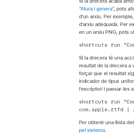
Si la drecera acaba amb u
”Atura i genera”
, pots af
d’un arxiu. Per exemple,
d’arxiu adequada. Per ex
en un arxiu PNG, pots uti
shortcuts run "Co
Si la drecera té una acc
resultat de la drecera a 
forçar que el resultat s
indicador de tipus unif
l’escriptori i passar-les
shortcuts run "Co
com.apple.rtfd | 
Per obtenir una llista d
pel sistema
.