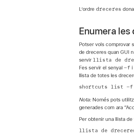
dreceres
L’ordre
dona
Enumera les d
Potser vols comprovar si
de dreceres quan GUI no 
llista de dr
servir
-f
Fes servir el senyal
i
llista de totes les drec
shortcuts list -f
Nota:
Només pots utilitz
generades com ara “Acci
Per obtenir una llista d
llista de drecere