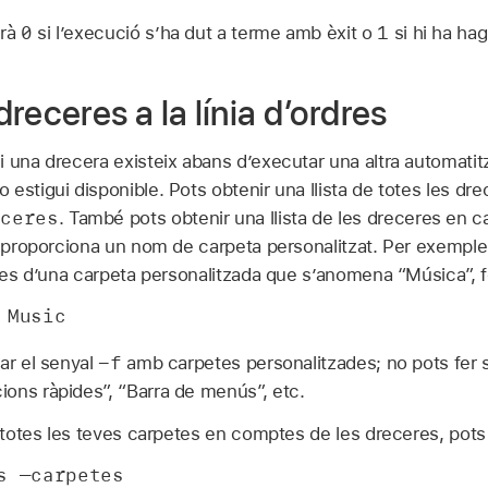
0
1
rà
si l’execució s’ha dut a terme amb èxit o
si hi ha hag
receres a la línia d’ordres
 una drecera existeix abans d’executar una altra automatitz
estigui disponible. Pots obtenir una llista de totes les dre
eceres
. També pots obtenir una llista de les dreceres en c
 proporciona un nom de carpeta personalitzat. Per exemple,
eres d’una carpeta personalitzada que s’anomena “Música”, f
 Music
-f
ar el senyal
amb carpetes personalitzades; no pots fer s
ons ràpides”, “Barra de menús”, etc.
e totes les teves carpetes en comptes de les dreceres, pots u
s —carpetes