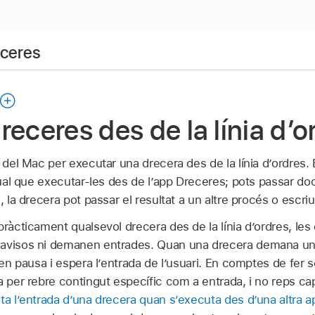
eceres
receres des de la línia d’o
l del Mac per executar una drecera des de la línia d’ordres
igual que executar-les des de l’app Dreceres; pots passar do
, la drecera pot passar el resultat a un altre procés o escriu
pràcticament qualsevol drecera des de la línia d’ordres, le
 avisos ni demanen entrades. Quan una drecera demana una
 en pausa i espera l’entrada de l’usuari. En comptes de fer s
a per rebre contingut específic com a entrada, i no reps c
ta l’entrada d’una drecera quan s’executa des d’una altra 