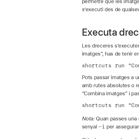
permetre que les imatge
s’executi des de qualsev
Executa drece
Les dreceres s’executen 
imatges”, has de tenir e
shortcuts run "Co
Pots passar imatges a un
amb rutes absolutes o re
“Combina imatges” i passa
shortcuts run "Co
Nota:
Quan passes una ru
-i
senyal
per assegurar-