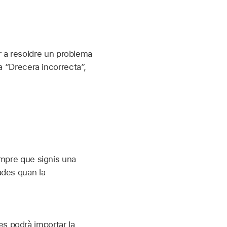
ar a resoldre un problema
“Drecera incorrecta”,
mpre que signis una
ades quan la
s podrà importar la