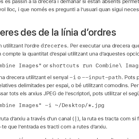
s es passin a la drecera i demanar si estan absents perme
ol lloc, i que només es pregunti a l’usuari quan sigui neces
res des de la línia d’ordres
dreceres
utilitzant l’ordre
. Per executar una drecera q
n compte la quantitat d’espai utilitzant una d’aquestes opci
mbine Images"
shortcuts run Combine\ Imag
or
-i
--input-path
a drecera utilitzant el senyal
o
. Pots 
latives delimitades per espai, o bé utilitzant comodins. Per
r tots els arxius JPEG de l’escriptori, pots utilitzar el seg
mbine Images" -i ~/Desktop/*.jpg
|
ta d’arxiu a través d’un canal (
), la ruta es tracta com si 
te que l’entrada es tracti com a rutes d’arxiu.