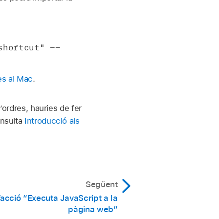
shortcut" --
es al Mac
.
d’ordres, hauries de fer
onsulta
Introducció als
Següent
l’acció “Executa JavaScript a la
pàgina web”