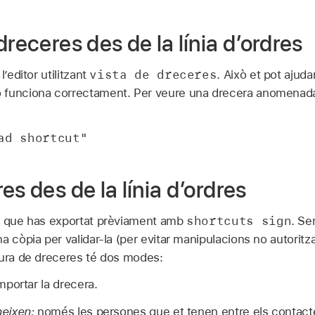
dreceres des de la línia d’ordres
vista de dreceres
’editor utilitzant
. Això et pot ajud
 funciona correctament. Per veure una drecera anomenada 
ad shortcut"
es des de la línia d’ordres
shortcuts sign
es que has exportat prèviament amb
. Se
a còpia per validar‑la (per evitar manipulacions no autoritz
tura de dreceres té dos modes:
portar la drecera.
eixen:
només les persones que et tenen entre els contacte