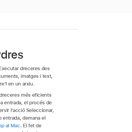
rdres
. Executar dreceres des
cuments, imatges i text,
re’l en un arxiu.
s dreceres més eficients
 entrada, el procés de
ervir l’acció Seleccionar,
ap entrada, demana el
app al Mac
. El fet de