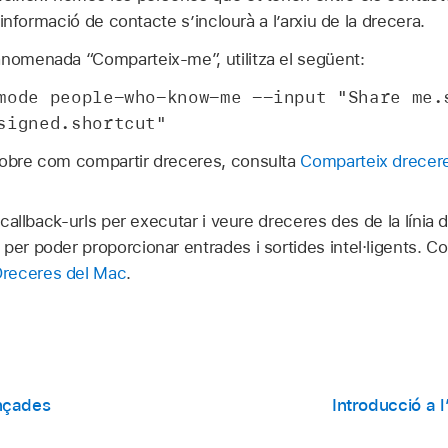
informació de contacte s’inclourà a l’arxiu de la drecera.
anomenada “Comparteix‑me”, utilitza el següent:
mode people-who-know-me --input "Share me.
signed.shortcut"
sobre com compartir dreceres, consulta
Comparteix drecer
x-callback-urls per executar i veure dreceres des de la línia 
per poder proporcionar entrades i sortides intel·ligents. C
Dreceres del Mac
.
nçades
Introducció a 