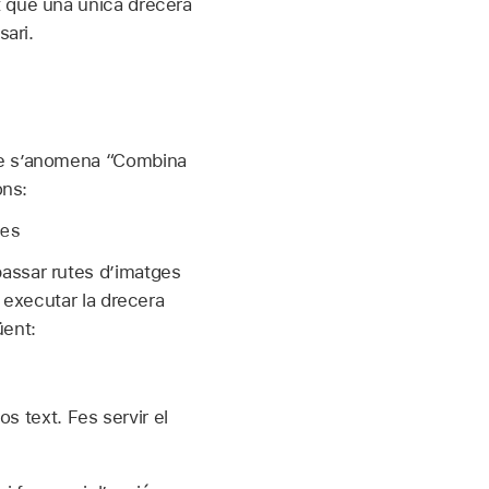
t que una única drecera
sari.
ue s’anomena “Combina
ons:
es
passar rutes d’imatges
 executar la drecera
üent:
fos text. Fes servir el