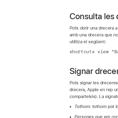
Consulta les 
Pots obrir una drecera a l
amb una drecera que no
utilitza el següent:
shortcuts view "B
Signar drecer
Pots signar les drecer
drecera, Apple en rep un
comparteixis). La signa
Tothom:
tothom pot im
Persones que em con