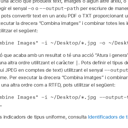
na acció que produeix text, imatges o algun altre arxiu, o si
-o
--output-path
egir el senyal
o
per escriure de manera 
 pots convertir text en un arxiu PDF o TXT proporcionant u
ecutar la drecera “Combina imatges” i combinar totes les i
litzar el següent:
mbine Images" -i ~/Desktop/*.jpg -o ~/Desk
ió que acaba amb un resultat o té una acció “Atura i genera”,
|
una altra ordre utilitzant el caràcter
. Pots definir el tipus 
--outpu
igui JPEG en comptes de text) utilitzant el senyal
orme. Per executar la drecera “Combina imatges” i combinar
 a una altra ordre com a RTFD, pots utilitzar el següent:
mbine Images" -i ~/Desktop/*.jpg --output-
…
els indicadors de tipus uniforme, consulta
Identificadors de 