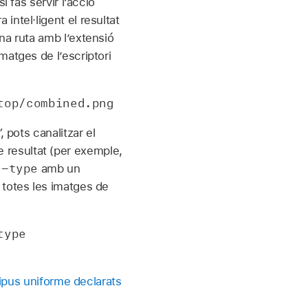
 fas servir l’acció
intel·ligent el resultat
na ruta amb l’extensió
matges de l’escriptori
top/combined.png
 pots canalitzar el
de resultat (per exemple,
t-type
amb un
 totes les imatges de
type
tipus uniforme declarats