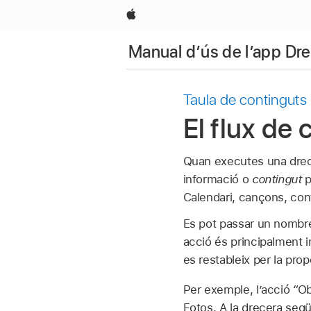
Apple
Manual d’ús de l’app Dr
Taula de continguts
El flux de
Quan executes una drece
informació o
contingut
p
Calendari, cançons, con
Es pot passar un nombre 
acció és principalment in
es restableix per la pro
Per exemple, l’acció “Ob
Fotos. A la drecera segü