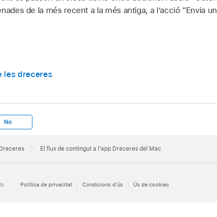
nades de la més recent a la més antiga, a l’acció “Envia un
e les dreceres
No
 Dreceres
El flux de contingut a l’app Dreceres del Mac
ts.
Política de privacitat
Condicions d'ús
Ús de cookies