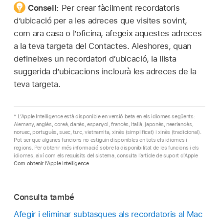
Consell:
Per crear fàcilment recordatoris
d’ubicació per a les adreces que visites sovint,
com ara casa o l’oficina, afegeix aquestes adreces
a la teva targeta del Contactes. Aleshores, quan
defineixes un recordatori d’ubicació, la llista
suggerida d’ubicacions inclourà les adreces de la
teva targeta.
* L’Apple Intelligence està disponible en versió beta en els idiomes següents:
Alemany, anglès, coreà, danès, espanyol, francès, italià, japonès, neerlandès,
noruec, portuguès, suec, turc, vietnamita, xinès (simplificat) i xinès (tradicional).
Pot ser que algunes funcions no estiguin disponibles en tots els idiomes i
regions. Per obtenir més informació sobre la disponibilitat de les funcions i els
idiomes, així com els requisits del sistema, consulta l’article de suport d’Apple
Com obtenir l’Apple Intelligence
.
Consulta també
Afegir i eliminar subtasques als recordatoris al Mac