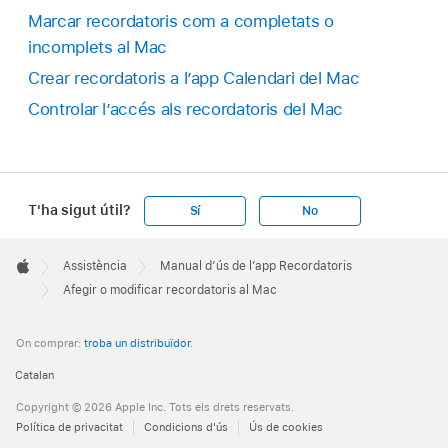
Marcar recordatoris com a completats o
incomplets al Mac
Crear recordatoris a l’app Calendari del Mac
Controlar l’accés als recordatoris del Mac
T'ha sigut útil?
Sí
No
Apple
Footer

Assistència
Manual d’ús de l’app Recordatoris
Apple
Afegir o modificar recordatoris al Mac
On comprar:
troba un distribuïdor
.
Catalan
Copyright © 2026 Apple Inc. Tots els drets reservats.
Política de privacitat
Condicions d'ús
Ús de cookies