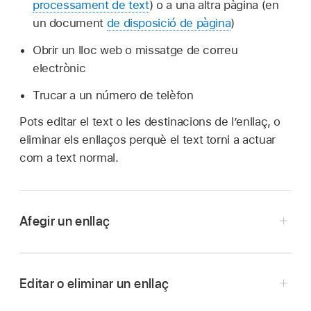
processament de text
) o a una altra pàgina (en
un document
de disposició de pàgina
)
Obrir un lloc web o missatge de correu
electrònic
Trucar a un número de telèfon
Pots editar el text o les destinacions de l’enllaç, o
eliminar els enllaços perquè el text torni a actuar
com a text normal.
Afegir un enllaç
Ves a l’app Pages
de l’iPhone.
Toca “Enllaça a” i selecciona el tipus d’enllaç
Editar o eliminar un enllaç
(“Pàgina web”, “Correu electrònic”, “Número de
Ves a l’app Pages
de l’iPhone.
telèfon”, “Pàgina” o “Marcador”).