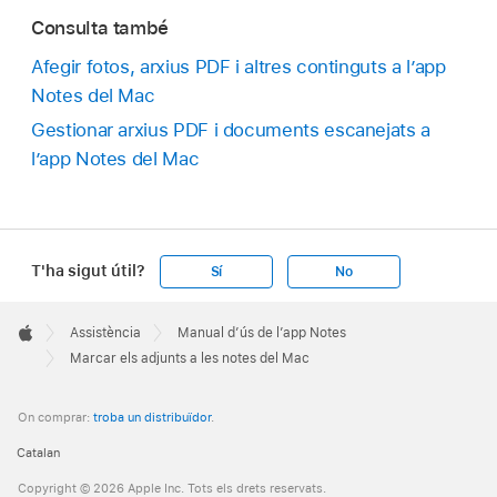
Consulta també
Afegir fotos, arxius PDF i altres continguts a l’app
Notes del Mac
Gestionar arxius PDF i documents escanejats a
l’app Notes del Mac
T'ha sigut útil?
Sí
No
Apple
Footer

Assistència
Manual d’ús de l’app Notes
Apple
Marcar els adjunts a les notes del Mac
On comprar:
troba un distribuïdor
.
Catalan
Copyright © 2026 Apple Inc. Tots els drets reservats.