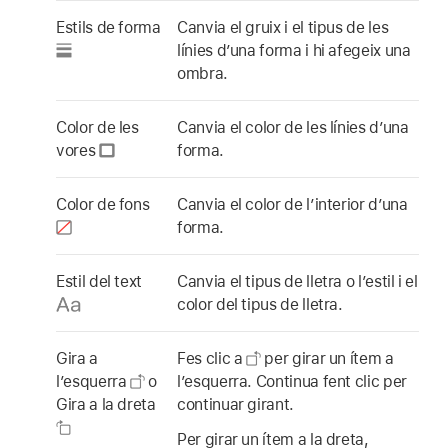
Estils de forma
Canvia el gruix i el tipus de les
línies d’una forma i hi afegeix una
ombra.
Color de les
Canvia el color de les línies d’una
vores
forma.
Color de fons
Canvia el color de l’interior d’una
forma.
Estil del text
Canvia el tipus de lletra o l’estil i el
color del tipus de lletra.
Gira a
Fes clic a
per girar un ítem a
l’esquerra
o
l’esquerra. Continua fent clic per
Gira a la dreta
continuar girant.
Per girar un ítem a la dreta,