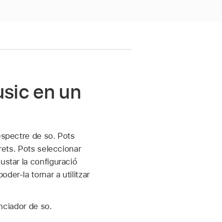
usic en un
espectre de so. Pots
rets. Pots seleccionar
ustar la configuració
der-la tornar a utilitzar
enciador de so.