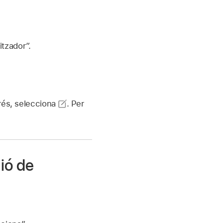
itzador”.
prés, selecciona
.
Per
ió de