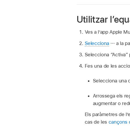
Utilitzar l’e
Ves a l’app Apple M
Selecciona
a la pa
Selecciona “Activa” p
Fes una de les acci
Selecciona una o
Arrossega els r
augmentar o redu
Els paràmetres de l’
cas de les
cançons q