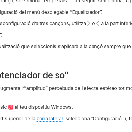
cançó, selecciona “Propietats” i, tot seguit, selecciona “Op
iguració del menú desplegable “Equalitzador”.
econfiguració d’altres cançons, utilitza
o
a la part infer
”.
alització que seleccionis s’aplicarà a la cançó sempre que 
otenciador de so”
augmenta l’“amplitud” percebuda de l’efecte estèreo tot mod
usic
al teu dispositiu Windows.
rt superior de la
barra lateral
, selecciona “Configuració” i, t