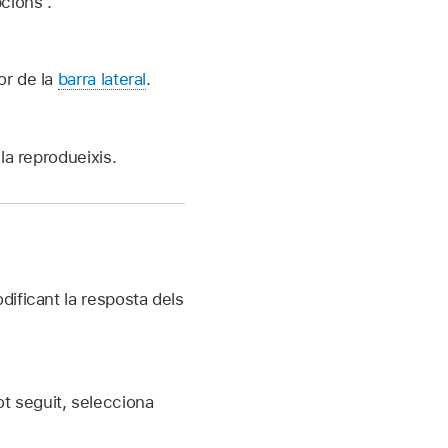
cions”.
ior de la
barra lateral
.
la reprodueixis.
ificant la resposta dels
ot seguit, selecciona