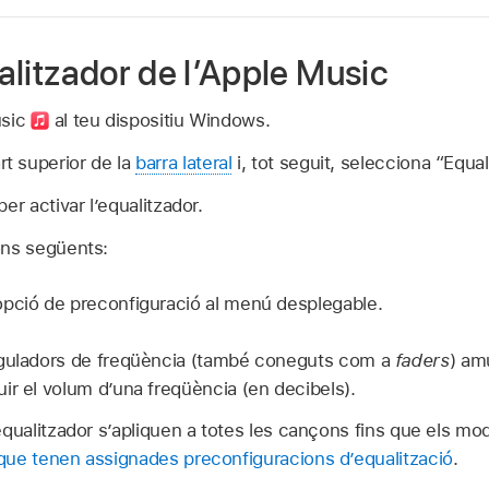
qualitzador de l’Apple Music
usic
al teu dispositiu Windows.
rt superior de la
barra lateral
i, tot seguit, selecciona “Equal
er activar l’equalitzador.
ons següents:
pció de preconfiguració al menú desplegable.
eguladors de freqüència (també coneguts com a
faders
) am
ir el volum d’una freqüència (en decibels).
equalitzador s’apliquen a totes les cançons fins que els mod
ue tenen assignades preconfiguracions d’equalització
.