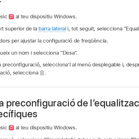
r
usic
al teu dispositiu Windows.
rt superior de la
barra lateral
i, tot seguit, selecciona “Equal
dors per ajustar la configuració de freqüència.
dueix un nom i selecciona “Desa”.
a preconfiguració, selecciona’l al menú desplegable i, des
ració, selecciona
.
a preconfiguració de l’equalitzac
cífiques
usic
al teu dispositiu Windows.