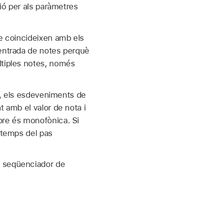
ció per als paràmetres
ue coincideixen amb els
’entrada de notes perquè
ltiples notes, només
ca, els esdeveniments de
t amb el valor de nota i
pre és monofònica. Si
e temps del pas
l seqüenciador de