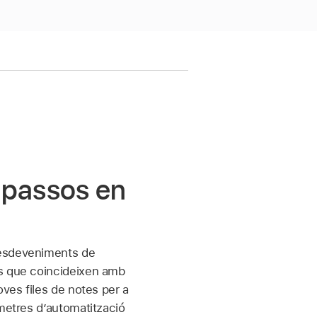
 passos en
 esdeveniments de
es que coincideixen amb
oves files de notes per a
àmetres d’automatització