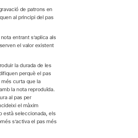
 gravació de patrons en
quen al principi del pas
ota entrant s’aplica als
erven el valor existent
roduir la durada de les
odifiquen perquè el pas
s més curta que la
 amb la nota reproduïda.
ura al pas per
ncideixi el màxim
o està seleccionada, els
omés s’activa el pas més