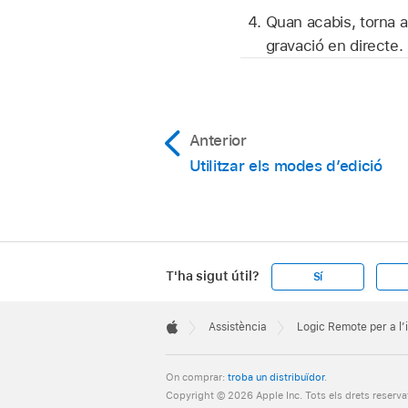
Quan acabis, torna a
gravació en directe.
Anterior
Utilitzar els modes d’edició
T'ha sigut útil?
Sí
Apple
Footer

Assistència
Logic Remote per a l’
Apple
On comprar:
troba un distribuïdor
.
Copyright © 2026 Apple Inc. Tots els drets reserva