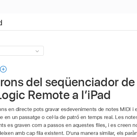
d
rons del seqüenciador de
 Logic Remote a l’iPad
ons en directe pots gravar esdeveniments de notes MIDI i
e en un passatge o cel·la de patró en temps real. Les not
ents es graven com a passos en aquestes files, i es creen n
eixen amb cap fila existent. D’una manera similar, els par