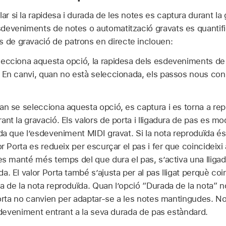
lar si la rapidesa i durada de les notes es captura durant la
esdeveniments de notes o automatització gravats es quantifi
s de gravació de patrons en directe inclouen:
ecciona aquesta opció, la rapidesa dels esdeveniments de n
 En canvi, quan no està seleccionada, els passos nous cons
an se selecciona aquesta opció, es captura i es torna a rep
nt la gravació. Els valors de porta i lligadura de pas es m
ada que l’esdeveniment MIDI gravat. Si la nota reproduïda é
or Porta es redueix per escurçar el pas i fer que coincideixi
es manté més temps del que dura el pas, s’activa una lligad
. El valor Porta també s’ajusta per al pas lligat perquè coi
a de la nota reproduïda. Quan l’opció “Durada de la nota” n
 porta no canvien per adaptar‑se a les notes mantingudes. N
esdeveniment entrant a la seva durada de pas estàndard.