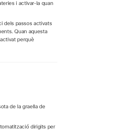
eries i activar‑la quan
ci dels passos activats
ments. Quan aquesta
 activat perquè
sota de la graella de
tomatització dirigits per