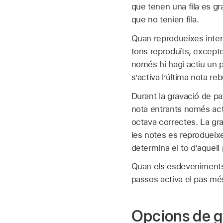
que tenen una fila es gr
que no tenien fila.
Quan reprodueixes interv
tons reproduïts, except
només hi hagi actiu un 
s’activa l’última nota re
Durant la gravació de pa
nota entrants només acti
octava correctes. La gr
les notes es reprodueixe
determina el to d’aquell 
Quan els esdeveniments 
passos activa el pas mé
Opcions de g