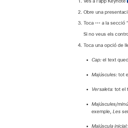
Ves a l’app Keynote
Obre una presentac
Toca
a la secció “
Si no veus els contro
Toca una opció de ll
Cap:
el text que
Majúscules:
tot 
Versaleta:
tot el
Majúscules/minús
exemple,
Les se
Majúscula inicial