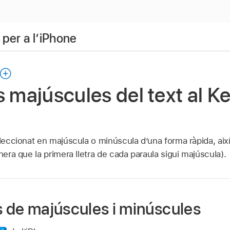
per a l’iPhone
s majúscules del text al K
eleccionat en majúscula o minúscula d’una forma ràpida, aix
nera que la primera lletra de cada paraula sigui majúscula).
s de majúscules i minúscules