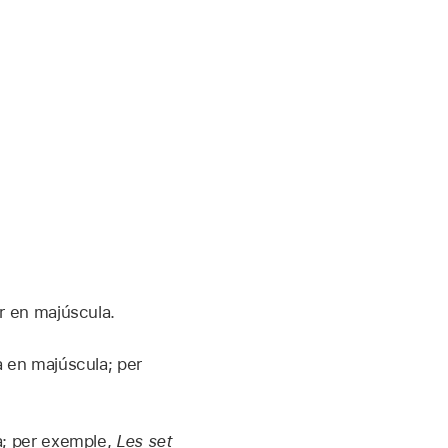
ar en majúscula.
sa en majúscula; per
la; per exemple,
Les set