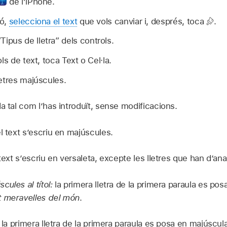
de l’iPhone.
ió,
selecciona el text
que vols canviar i, després, toca
.
Tipus de lletra” dels controls.
ls de text, toca Text o Cel·la.
etres majúscules.
da tal com l’has introduït, sense modificacions.
el text s’escriu en majúscules.
 text s’escriu en versaleta, excepte les lletres que han d’an
cules al títol:
la primera lletra de la primera paraula es po
t meravelles del món
.
:
la primera lletra de la primera paraula es posa en majúscu