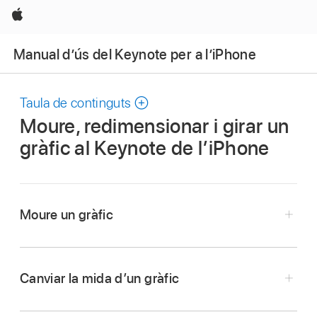
Apple
Manual d’ús del Keynote per a l’iPhone
Taula de continguts
Moure, redimensionar i girar un
gràfic al Keynote de l’iPhone
Moure un gràfic
Ves a l’app Keynote
de l’iPhone.
Obre una presentació i toca el gràfic.
Canviar la mida d’un gràfic
Arrossega’l des del centre per moure’l (no
Ves a l’app Keynote
de l’iPhone.
arrosseguis els punts blaus de la vora).