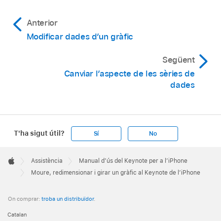
toca el gràfic, toca
,
toca Gràfic i,
després, toca “Angle de rotació”. Arrossega
Anterior
la roda, o toca l’angle i introdueix un valor
Modificar dades d’un gràfic
d’angle, per especificar l’angle de rotació
que vols aplicar al gràfic.
Següent
Canviar l’aspecte de les sèries de
dades
T'ha sigut útil?
Sí
No
Apple
Footer

Assistència
Manual d’ús del Keynote per a l’iPhone
Apple
Moure, redimensionar i girar un gràfic al Keynote de l’iPhone
On comprar:
troba un distribuïdor
.
Catalan