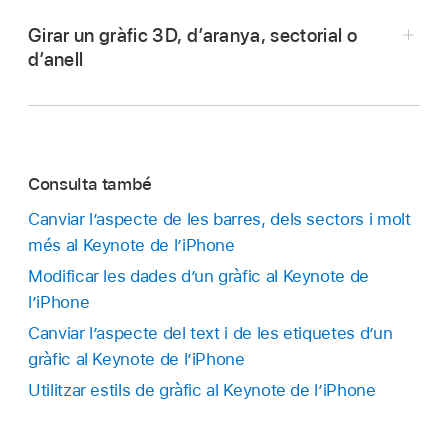
Obre una presentació i toca el gràfic.
Girar un gràfic 3D, d’aranya, sectorial o
Mentre arrossegues, unes guies d’alineació
d’anell
Arrossega qualsevol dels punts blaus de la vora
grogues t’ajudaran a situar el gràfic respecte
del gràfic per fer‑lo més gran o més petit.
dels altres objectes de la diapositiva.
Consulta també
Canviar l’aspecte de les barres, dels sectors i molt
Ves a l’app Keynote
de l’iPhone.
més al Keynote de l’iPhone
Modificar les dades d’un gràfic al Keynote de
Obre una presentació i fes qualsevol de les
l’iPhone
accions següents:
Canviar l’aspecte del text i de les etiquetes d’un
Girar un gràfic 3D:
toca el gràfic i després
gràfic al Keynote de l’iPhone
arrossega
.
Utilitzar estils de gràfic al Keynote de l’iPhone
Girar un gràfic sectorial, d’anell o d’aranya: