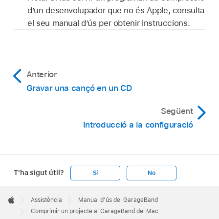
d’un desenvolupador que no és Apple, consulta
el seu manual d’ús per obtenir instruccions.
Anterior
Gravar una cançó en un CD
Següent
Introducció a la configuració
T'ha sigut útil?
Sí
No
Apple
Footer

Assistència
Manual d’ús del GarageBand
Apple
Comprimir un projecte al GarageBand del Mac