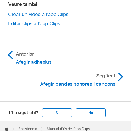
Veure també
Crear un vídeo a l’app Clips
Editar clips a l’app Clips
Amb un
vídeo obert
a l’app Clips
,
toca el clip
que tingui l’emoji el seguiment del qual vols
Anterior
desactivar.
Afegir adhesius
Toca l’emoji, toca “Desactivar seguiment” i
Següent
després toca “Fet”.
Afegir bandes sonores i cançons
T'ha sigut útil?
Sí
No
Apple
Footer

Assistència
Manual d’ús de l’app Clips