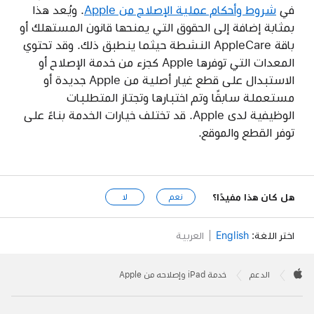
في
شروط وأحكام عملية الإصلاح من Apple
. ويُعد هذا
بمثابة إضافة إلى الحقوق التي يمنحها قانون المستهلك أو
باقة AppleCare النشطة حيثما ينطبق ذلك. وقد تحتوي
المعدات التي توفرها Apple كجزء من خدمة الإصلاح أو
الاستبدال على قطع غيار أصلية من Apple جديدة أو
مستعملة سابقًا وتم اختبارها وتجتاز المتطلبات
الوظيفية لدى Apple. قد تختلف خيارات الخدمة بناءً على
توفر القطع والموقع.
هل كان هذا مفيدًا؟
نعم
لا
اختر اللغة:
English
العربية
Apple
Footer

الدعم
خدمة iPad وإصلاحه من Apple
Apple