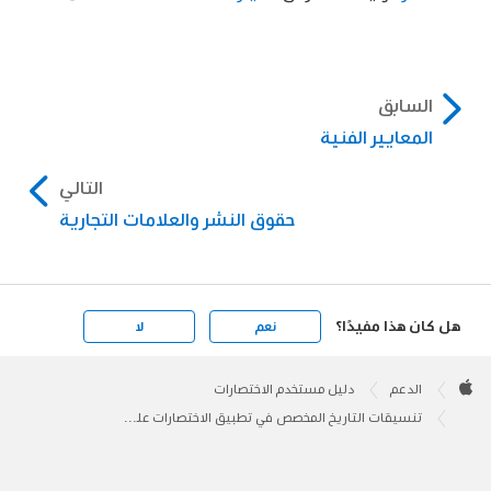
السابق
المعايير الفنية
التالي
حقوق النشر والعلامات التجارية
هل كان هذا مفيدًا؟
نعم
لا
Apple
Footer

الدعم
دليل مستخدم الاختصارات
Apple
تنسيقات التاريخ المخصص في تطبيق الاختصارات على iPhone أو iPad