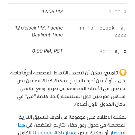
h:mm a
‎12:08 PM
hh 'o''clock' a,
‎12 o'clock PM, Pacific
zzzz
Daylight Time
K:mm a, z
‎0:00 PM, PST
تلميح:
يمكن أن تتضمن الأنماط المخصصة أحرفًا خاصة
/
.
مثل
أو
بين أحرف التاريخ. يمكنك كذلك تضمين نص
مخصص في الأنماط المخصصة عن طريق وضع علامتي
اقتباس مفردتين حول السلسلة (انظر كلمة
"في"
في
إدخال الجدول الأول أعلاه).
يمكنك الاطلاع على مجموعة من أحرف تنسيق التاريخ
المخصصة في جدول رموز حقل التاريخ المتضمن في
هذا
الاختصار
، أو يمكنك عرض
معيار Unicode #35
الكامل.