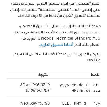
اختيار "مخصص" في إجراء تنسيق التاريخ. يتم عرض حقل
نصي إضافي باسم "تنسيق السلسلة" يسمح لك بإدخال
سلسلة تنسيق تتكون من نمط من الأحرف الخاصة.
ملاحظة:
بالنسبة إلى سلاسل التنسيق المخصص،
يستخدم تطبيق الاختصارات الأنماط المعرّفة في معيار
Unicode Technical Standard #35. لمزيد من
المعلومات، انظر
أنماط تنسيق التاريخ
.
يعرض الجدول التالي ملخصًا لأمثلة لسلاسل التنسيق
ونتائجها.
النمط
النتيجة
yyyy.MM.dd G 'at'
1996.07.10 AD at
HH:mm:ss zzz
15:08:56 PDT
EEE, MMM d, ''yy
Wed, July 10, '96