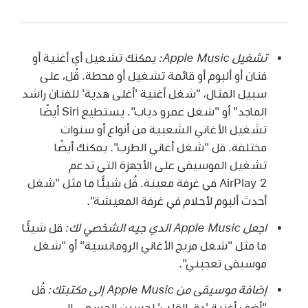
تشغيل Apple Music:
يمكنك تشغيل أي أغنية أو
فنان أو ألبوم أو قائمة تشغيل أو محطة. قُل، على
سبيل المثال،
"شغل أغنية 'أغلى هدية' للفنان راشد
الماجد"
أو
"شغل عمرو دياب"
. يستطيع Siri أيضًا
تشغيل الأغاني الشعبية من أنواع أو سنوات
مختلفة. قل
"شغل أغاني الطرب"
. يمكنك أيضًا
تشغيل الموسيقى على الأجهزة التي تدعم
AirPlay 2 في غرفة معينة. قُل شيئًا ما مثل
"شغل
أحدث ألبوم لأحلام في غرفة المعيشة"
.
اجعل Apple Music الدي جيه الشخصي لك:
قل شيئًا
ما مثل
"شغل مزيج الأغاني الرومانسية"
أو
"شغل
موسيقى تعجبني".
إضافة موسيقى من Apple Music إلى مكتبتك:
قُل
"أضف أغنية 'دق القلب' لحسين الجسمي إلى