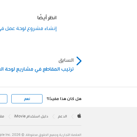
انظر أيضًا
إنشاء مشروع لوحة عمل في iMovie على hone
السابق
ترتيب المقاطع في مشاريع لوحة ال
هل كان هذا مفيدًا؟
نعم
Apple
Footer

الدعم
دليل استخدام iMovie
مقدم
Apple
العلامة التجارية وجميع الحقوق محفوظة. © 2026 ‏.Apple Inc