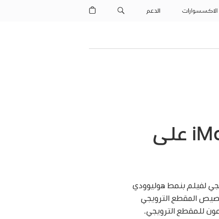
الاكسسوارات
الدعم
مقدمة عن المقاطع الترويجية في iMovie على
جي لفيلم بنمط هوليوودي
خصيص المقطع الترويجي
ون للمقطع الترويجي.