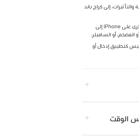
يقية والتأثيرات، إلى كراج باند
إذا قمت بشراء Audiobus وتثبيته على iPhone، يمكنك التسجيل من تطبيقات الموسيقى الأخرى على iPhone إلى
اج فقط، وليس كتطبيق إدخال أو
س الوقت