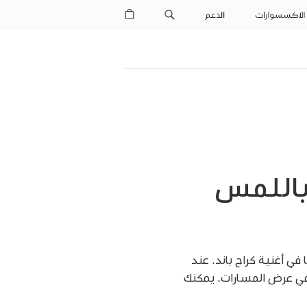
الاكسسوارات
الدعم
باللمس
ي أغنية كراج باند. عند
في عرض المسارات. يمكنك