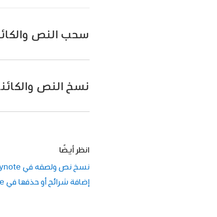
سحب النص والكائنات بين ynote
افتح الملف المراد نسخ ا
نسخ النص والكائنا
إذا كان iPhone به بصمة الوجه:
إذا كان الـ iPhone به زر الشاشة الرئيسية:
افتح الملف المراد نسخ ا
على الشاشة الرئيسية،
حدد النص
أو الكائن الذ
انظر أيضًا
في التطبيق الآخر، افتح
اضغط على نسخ في الموقع
نسخ نص ولصقه في Keynote على الـ iPhone
في أي من التطبيقين، حد
إضافة شرائح أو حذفها في Keynote على الـ iPhone
على الشاشة الرئيسية، 
يتقلص.
اضغط في المكان المراد
باستخدام إصبع أخرى، قم 