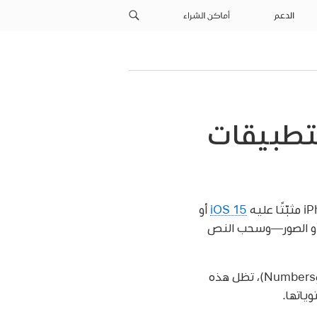
الدعم
أماكن الشراء
لكائنات بين Keynote والتطبيقات
iOS 15
أو
بيق آخر—مثل البريد أو Pages أو Numbers أو سفاري أو الصور—وسحب النص
عند نسخ المخططات، والجداول والأشكال بين تطبيقات iWork (‏Pages، وKeynote، وNumbers)، تظل هذه
ياتها.