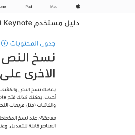
Apple‏
Mac
iPad‏
hone
دليل مستخدم Keynote لـ iPhone
جدول المحتويات
الأخرى على الـ ne
يمكنك نسخ النص والكائنات بين عروض Keynote التقديمية والتطبيقات الأخ
والكائنات (مثل مربعات الن
ملاحظة:
العناصر قابلة للتعديل. وعن