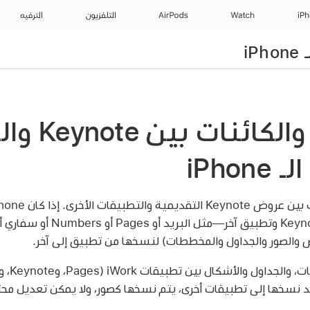
iP
Watch
AirPods
التلفزيون
الترفيه
نسخ النص وا
iPho
رى. إذا كان iPhone مثبّتًا عليه
أحدث، يمكنك كذلك فتح Keynote وتط
ص والصور والجداول والمخططات) لنسخها من تطبيق إلى آخر.
د نسخها إلى تطبيقات أخرى، يتم نسخها كصور، ولا يمكن تعديل محتو