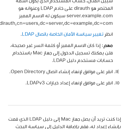
سبيل المثال، حساب المستخدم الذي يكون اسمه
المختصر هو dirauth على خادم LDAP وعنوانه هو
server.example.com سيكون له الاسم المميز
uid=dirauth,cn=users,dc=server,dc=example,dc=com.
انظر
تغيير سياسة الأمان الخاصة باتصال LDAP
.
مهم:
إذا كان الاسم المميز أو كلمة السر غير صحيحة،
فلن يمكنك تسجيل الدخول إلى جهاز Mac باستخدام
حسابات مستخدم دليل LDAP.
انقر على موافق لإنهاء إنشاء اتصال Open Directory.
انقر على موافق لإنهاء إعداد خيارات LDAPv3.
إذا كنت تريد أن يصل جهاز Mac إلى دليل LDAP الذي قمت
نشاء إعداد له، فقم بإضافة الدليل إلى سياسة البحث