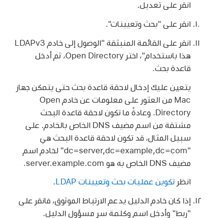
انقر على تعديل.
انقر على "بحث وتعيينات".
انقر على القائمة المنبثقة "الوصول إلى خادم LDAPv3
هذا باستخدام"، اختر Open Directory، ثم أدخل
قاعدة بحث.
يتعين عليك إدخال لاحقة قاعدة بحث حتى يتمكن جهاز
Mac من العثور على معلومات عن خادم Open
Directory. وعادةً ما تكون لاحقة قاعدة البحث
مشتقة من اسم مضيف DNS الخاص بالخادم. على
سبيل المثال، قد تكون لاحقة قاعدة البحث هي
"dc=server,dc=example,dc=com" لخادم اسم
مضيف DNS الخاص به هو server.example.com.
انظر
تكوين عمليات بحث وتعيينات LDAP
.
إذا كان خادم الدليل يدعم الارتباط الموثوق، فانقر على
"ربط" وأدخل اسم وكلمة سر مسؤول الدليل.