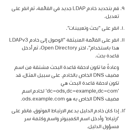
قم بتحديد خادم LDAP جديد في القائمة، ثم انقر على
تعديل.
انقر على "بحث وتعيينات".
انقر على القائمة المنبثقة "الوصول إلى خادم LDAPv3
هذا باستخدام"، اختر Open Directory، ثم أدخل
قاعدة بحث.
وعادةً ما تكون لاحقة قاعدة البحث مشتقة من اسم
مضيف DNS الخاص بالخادم. على سبيل المثال، قد
تكون لاحقة قاعدة البحث هي
'dc=ods,dc=example,dc=com' لخادم اسم
مضيف DNS الخاص به هو ods.example.com.
إذا كان خادم الدليل يدعم الارتباط الموثوق، فانقر على
'ارتباط' وأدخل اسم الكمبيوتر واسم وكلمة سر
مسؤول الدليل.