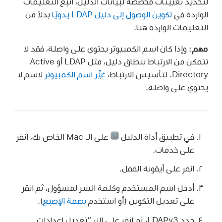
لتحديد تعيينات مخصصة لبيانات الدليل، اتبع التعليمات
الواردة في
تكوين الوصول إلى دليل LDAP يدويًا
بدلاً من
التعليمات الواردة هنا.
مهم:
وإذا كان اسم الكمبيوتر يحتوي على واصلة، فقد لا
تتمكن من الارتباط بنطاق دليل، مثل LDAP أو Active
Directory. لتأسيس الارتباط،
غيِّر اسم الكمبيوتر
لاسم لا
يحتوي على واصلة.
في تطبيق أداة الدليل
على الـ Mac الخاص بك، انقر
على خدمات.
انقر على أيقونة القفل.
أدخل اسم المستخدم وكلمة السر لمسؤول، ثم انقر
على تعديل التكوين (أو استخدم
بصمة الإصبع
).
حدد LDAPv3، ثم انقر على الزر “تعديل إعدادات