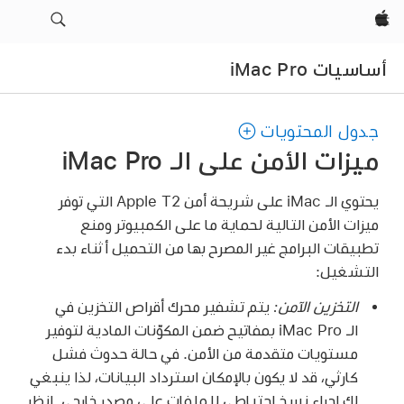
Apple‏
أساسيات iMac Pro
جدول المحتويات
ميزات الأمن على الـ iMac Pro
يحتوي الـ iMac على شريحة أمن Apple T2 التي توفر
ميزات الأمن التالية لحماية ما على الكمبيوتر ومنع
تطبيقات البرامج غير المصرح بها من التحميل أثناء بدء
التشغيل:
التخزين الآمن:
يتم تشفير محرك أقراص التخزين في
الـ iMac Pro بمفاتيح ضمن المكوّنات المادية لتوفير
مستويات متقدمة من الأمن. في حالة حدوث فشل
كارثي، قد لا يكون بالإمكان استرداد البيانات، لذا ينبغي
لك إجراء نسخ احتياطي للملفات على مصدر خارجي. انظر