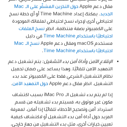
مقال دعم Apple
حول التخزين المشفّر على الـ Mac
الجديد
. يمكنك إعداد Time Machine أو أي خطة نسخ
احتياطي أخرى لإجراء نسخ احتياطي لملفاتك الموجودة
على الكمبيوتر بصفة منتظمة. انظر
نسخ الملفات
احتياطيًا باستخدام Time Machine
في دليل
مستخدم macOS ومقال دعم Apple
نسخ الـ Mac
احتياطيًا باستخدام Time Machine
.
الإقلاع الآمن وأداة أمن بدء التشغيل:
يتم تشغيل دعم
التمهيد الآمن تلقائيًا. وهذا يساعد على ضمان تحميل
نظام التشغيل الشرعي فقط على الكمبيوتر عند بدء
التشغيل. انظر مقال دعم Apple
حول التمهيد الآمن
.
إذا لم يتم بدء تشغيل الـ iMac Pro بسبب اكتشاف
مكون غير موثوق به، فسيتم بدء تشغيله من قسم
استرداد آمن وتصحيح الأخطاء تلقائيًا إذا أمكن. لمعرفة
المزيد حول أداة أمن بدء التشغيل أو لاكتشاف كيفية
تعيين خيارات أخرى، مثل بدء التشغيل من جهاز خارجي،