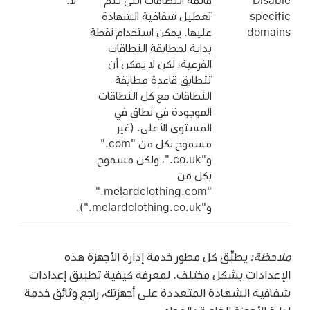
Disable
قائمة النطاقات التي يتم
لا.
specific
تعطيل شفافية الشهادة
domains
عليها. يمكن استخدام نقطة
بداية لمطابقة النطاقات
الفرعية، لكن لا يمكن أن
تتطابق قاعدة مطابقة
النطاقات مع كل النطاقات
الموجودة في نطاق في
المستوى الأعلى. (غير
مسموح بكل من "‎.com"
و"‎.co.uk"، ولكن مسموح
بكل من
"‎.melardclothing.com"
و"‎.melardclothing.co.uk").
ملاحظة:
يطبِّق كل مطور خدمة إدارة الأجهزة هذه
الإعدادات بشكل مختلف. لمعرفة كيفية تطبيق إعدادات
شفافية الشهادة المتعددة على أجهزتك، راجع وثائق خدمة