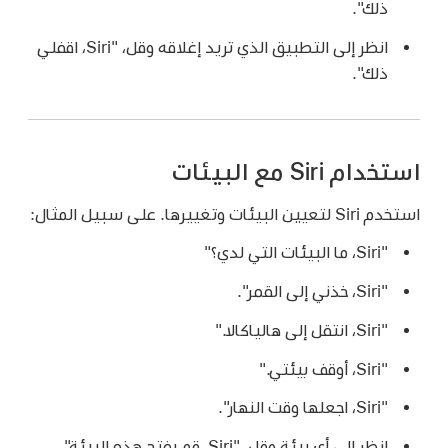
ذلك".
انظر إلى التطبيق الذي تريد إغلاقه وقل،
"Siri، اقفلي
ذلك".
استخدام Siri مع البيئات
استخدم Siri لتعيين البيئات وتغييرها. على سبيل المثال:
"Siri، ما البيئات التي لدي؟"
"Siri، خذني إلى القمر".
"Siri، انتقل إلى هالياكالا."
"Siri، أوقف بيئتي."
"Siri، اجعلها وقت النهار".
انظر إلى أي بيئة وقل،
"Siri، قم بفتح هذه البيئة".