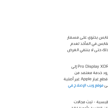
القابس يحتوي على مسمار
القابس في المأخذ لعدم
وذلك حتى لا ينتفي الغرض
يجب أن تتم صيانة Pro Display XDR بواسطة فني مدرب فقط. قد يؤدي فك شاشة Pro Display XDR إلى
بات. في حالة تلف Pro Display XDR أو تعطلها، اتصل بشركة Apple أو مزود خدمة معتمد من
Apple للحصول على الخدمة. قد تؤثر عمليات الإصلاح التي يُجريها أفراد غير مدربين أو باستخدام قطع غيار Apple غير أصلية
لى
موقع ويب الإصلاح في
 أحجار مغناطيسية - تبث مجالات
القلبية وأجهزة إزالة