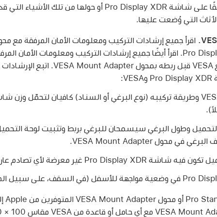
عدم وضع أي أشياء مطلقًا على شاشة Pro Display XDR أو حولها م
ثاث التي وُضعت عليها.
قبل ربطه بشاشة Pro Display XDR. اقرأ أيضًا جميع إرشادات التركيب ومعلومات 
100 × 100 مم المتوافق مع VESA قبل ربطه بمحول
V:
 محول VESA Mount Adapter.
Pro Display X غير معرضة لأي تصادم عارض.