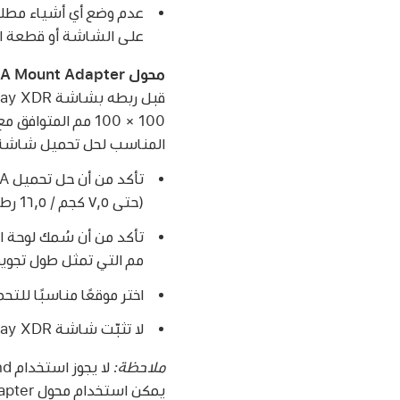
على الشاشة أو قطعة الأ
محول VESA Mount Adapter.
المناسب لحل تحميل شاشة Pro Display XDR وESA
(حتى ٧,٥ كجم / 1٦,٥ رطلاً).
مم التي تمثل طول تجويف البرغي في
اختر موقعًا مناسبًا للتحميل تكون فيه شاشة DR
لا تثبّت شاشة Pro Display XDR في وضعية مواجهة للأسفل (في السقف، على سبيل المثال).
ملاحظة:
يمكن استخدام محول VESA Mount Adapter مع أي حامل أو قاعدة من VESA مقاس 100 × 100 مم.