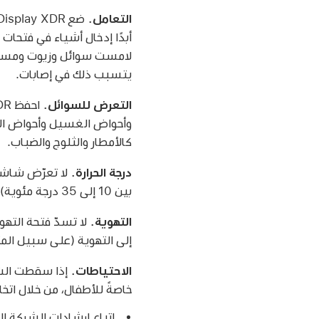
التعامل.
يتسبب ذلك في إصابات.
التعرض للسوائل.
كالأمطار والثلوج والضباب.
درجة الحرارة.
بين 10 إلى 35 درجة مئوية) أو لنداوة أو رطوبة مرتفعة. لا يُنصح باستخدام شاشة Pro Display XDR في البيئات الخارجية.
التهوية.
إلى التهوية (على سبيل المثا
الاحتياطات.
إذا سقطت الشا
خاصةً للأطفال، من خلال ات
اتباع إرشادات الشركة المصن