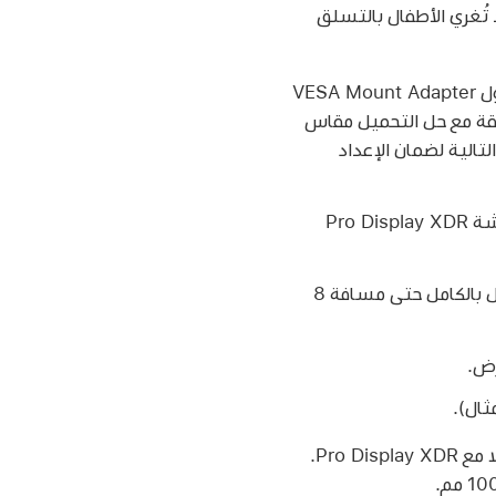
ن تلك الأشياء التي قد تُغري الأطفال بالتسلق
اقرأ جميع إرشادات التركيب ومعلومات الأمان المرفقة مع محول VESA Mount Adapter
الأمان المرفقة مع حل التحميل مقاس
 VESA Mount Adapter. اتبع الإرشادات التالية لضمان الإعداد
تأكد من أن حل تحميل VESA وطريقة تركيبه (نوع البرغي أو السناد) كافيان لتحمّل وزن شاشة Pro Display XDR
تأكد من أن سُمك لوحة التحميل وطول البرغي سيسمحان للبرغي بربط وتثبيت لوحة التحميل بالكامل حتى مسافة 8
لا يجوز استخدام Pro Stand أو محول VESA Mount Adapter المتوفرين من Apple إلا مع Pro Display XDR.