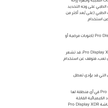
 الطبي على وجه التحديد
 عليك الحفاظ على مسافة فاصلة آمنة بين Pro Display XDR وجهازك الطبي (على بُعد أكثر من
 الطبي، فتوقّف عن استخدام
إذا كانت لديك ظروف صحية تعتقد بأنها قد تتأثر باستخدام شاشة Pro Display XDR (كنوبات مرضية أو
عندما تقوم بإجراء أنشطة متكررة مثل الكتابة أو لعب الألعاب على شاشة Pro Display XDR، قد تشعر
أي تعب، فتوقف عن استخدام
ي الأماكن التي قد يؤدي تعطل
ربما يكون من الخطورة استخدام شاشة Pro Display XDR في أي منطقة لها
 الكيميائية القابلة
للاشتعال أو الأبخرة أو الجسيمات، مثل الحبيبات أو الغبار أو المساحيق المعدنية. إن تعريض شاشة Pro Display XDR