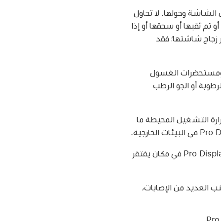
أسفل الشاشة وحولها. لا تحاول
Pro Display XD إذا سقطت أو احترقت أو تم ثقبها أو سحقها أو إذا
Pro Display  تالفة، كالتي انكسر زجاج شاشتها؛ فقد
والزيوت ومستحضرات الغسول
ك. قم بحماية Pro Display XDR من البلل أو الرطوبة أو الجو الرطب
كون درجة حرارة التشغيل المحيطة ما
لا تسدّ فتحة التهوية الخلفية في شاشة Pro Display XDR. ولا تضع شاشة Pro Display XDR في مكان يفتقر
 العديد من الإصابات،