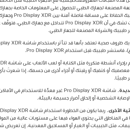
جهة المصنعة لجهازك الطبي للحصول على المعلومات الخاصة بجهازك
ومعرفة ما إذا كان يتعين
٦ بوصات أو 1٥ سم). إذا كنت تشك في أن Pro Display XDR تتداخل مع جهازك
ستشر طبيبك قبل استخدام Pro Display XDR.
 معصميك أو كتفيك أو رقبتك أو أجزاء أخرى من جسمك. إذا شعرتَ ب
ديدة.
شاشة Pro Display XDR غير معدَّة للاستخدام ف
لإصابة الشخصية أو إلحاق أضرار جسيمة بالبيئة.
ئية الأخرى.
ًا في المناطق التي يحتوي الهواء فيها على مستويات عالية من المواد