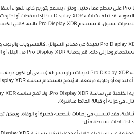
ضع Pro Display XDR على سطح عمل متين ومتزن يسمح بتوزيع كافٍ للهواء 
أبدًا إدخال أشياء في فتحات التهوية. قد تتلف شاشة R
لامست سوائل وزيوت ومستحضرات غسول. لا تستخدم XDR
احفظ Pro Display XDR بعيدة عن مصادر السوائل، كالمشروبات 
وأحواض الغسيل وأحواض الاستحمام وما إلى ذل
لا تعرّض شاشة Pro Display XDR لدرجات حرارة مفرطة (ينبغي أن ت
ل، في خزانة أو قبالة الحائط مباشرة).
شة، فقد تتسبب في إصابات شخصية خطيرة أو الوفاة. ويمكن تجنب
خاذ احتياطات بسيطة مثل:
عة عند استخدام حامل أو محول لتركيب شاشة Pro Display XDR.