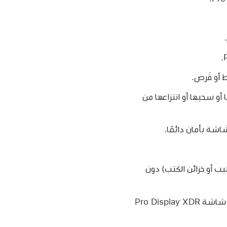
 أو قَرص.
ًا بحيث تتفادى التعثر بها أو سحبها أو انتزاعها من
ل، الدواليب أو خزائن الكتب) دون
عدم وضع شاشة Pro Display XDR مطلقًا على قطعة قماش أو أي مواد أخرى قد تقع بين شاشة Pro Display XDR