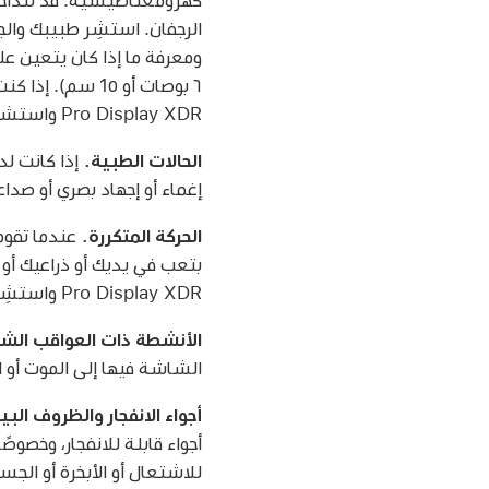
الرجفان. استشِر طبيبك وال
Pro Display XDR واستشر طبيبك والشركة المصنعة للجهاز الطبي.
الحالات الطبية.
إغماء أو إجهاد بصري أو صداع)، فا
الحركة المتكررة.
بتعب في يديك أو ذراعيك أو
Pro Display XDR واستشِر طبيبًا.
الأنشطة ذات العواقب الش
الشاشة فيها إلى الموت أو ا
أجواء الانفجار والظروف البي
أجواء قابلة للانفجار، وخصوص